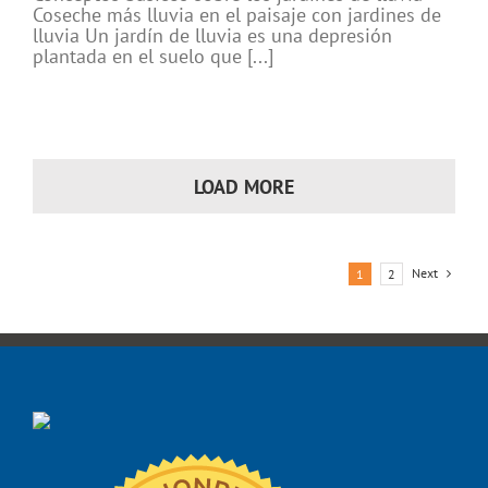
Coseche más lluvia en el paisaje con jardines de
lluvia Un jardín de lluvia es una depresión
plantada en el suelo que [...]
LOAD MORE
Next
1
2